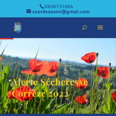
0656731004
sourdsavenir@gmail.com
Ouvrir la barre d’outils
Alerte Sécheresse
Corrèze 2022