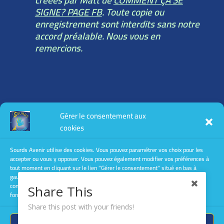
créées par Matt de
COMMENT ÇA SE
SIGNE? PAGE FB
. Toute copie ou
enregistrement sont interdits sans notre
accord préalable. Nous vous en
remercions.
Toutes les informations légales :
Gérer le consentement aux
mentions légales
cookies
conditions générales d’utilisation
conditions générales de vente
Sourds Avenir utilise des cookies. Vous pouvez paramétrer vos choix pour les
accepter ou vous y opposer. Vous pouvez également modifier vos préférences à
Politique de confidentialité
tout moment en cliquant sur le lien "Gérer le consentement" situé en bas à
gauche des pages de ce site. Le fait de ne pas consentir ou de retirer son
consentement peut avoir un effet négatif sur certaines caractéristiques et
Share This
fonctions.
Share this post with your friends!