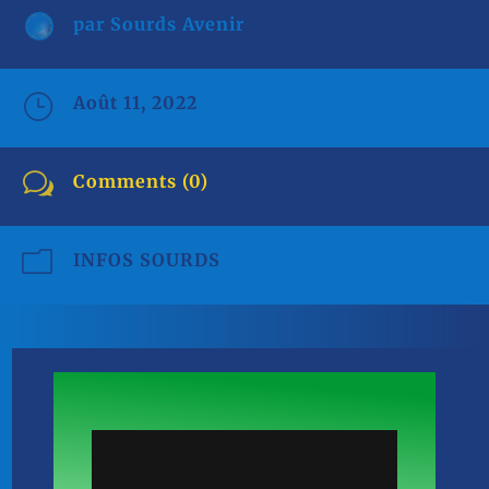
par
Sourds Avenir
}
Août 11, 2022
w
Comments (0)
m
INFOS SOURDS