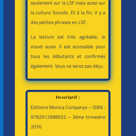
seulement sur la LSF mais aussi sur
la culture Sourde. Et à la fin, il y a
des petites phrases en LSF.
La lecture est très agréable, le
visuel aussi. Il est accessible pour
tous les débutants et confirmés
également. Vous ne serez pas déçu.
Descriptif :
Editions Monica Companys – ISBN :
9782912998552 – 3ème trimestre
2010