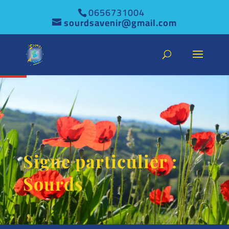
0656731004
sourdsavenir@gmail.com
Ouvrir la barre d’outils
Signe particulier :
Sourds