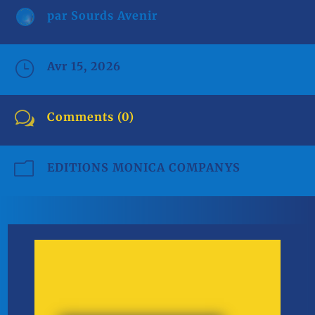
par
Sourds Avenir
}
Avr 15, 2026
w
Comments (0)
m
EDITIONS MONICA COMPANYS