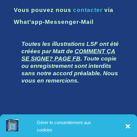
Vous pouvez nous
contacter
via
What’app-Messenger-Mail
Toutes les illustrations LSF ont été
créées par Matt de
COMMENT ÇA
SE SIGNE? PAGE FB
. Toute copie
ou enregistrement sont interdits
sans notre accord préalable. Nous
vous en remercions.
Toutes les informations légales :
Gérer le consentement aux
mentions légales
cookies
conditions générales d’utilisation