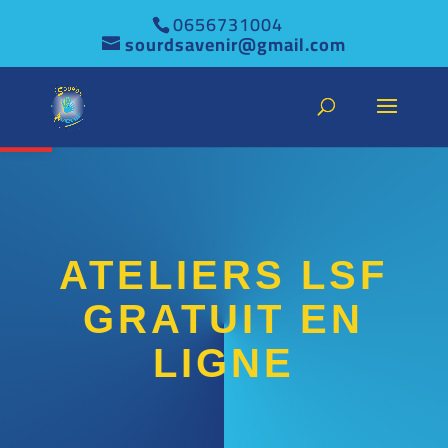
0656731004
sourdsavenir@gmail.com
Ouvrir la barre d’outils
ATELIERS LSF
GRATUIT EN
LIGNE