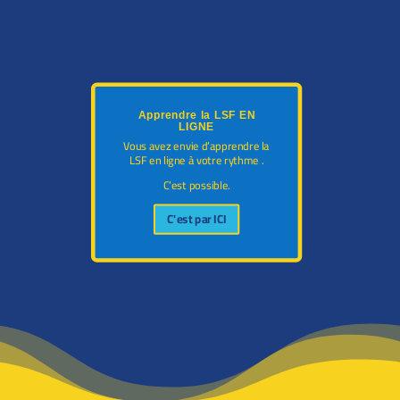
Apprendre la LSF EN
LIGNE
Vous avez envie d’apprendre la
LSF en ligne à votre rythme .
C’est possible.
C'est par ICI