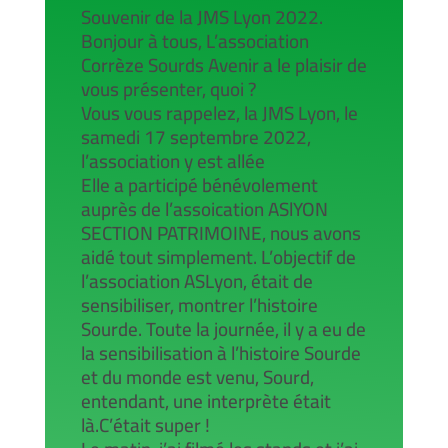
Souvenir de la JMS Lyon 2022.
Bonjour à tous, L’association
Corrèze Sourds Avenir a le plaisir de
vous présenter, quoi ?
Vous vous rappelez, la JMS Lyon, le
samedi 17 septembre 2022,
l’association y est allée
Elle a participé bénévolement
auprès de l’assoication ASlYON
SECTION PATRIMOINE, nous avons
aidé tout simplement. L’objectif de
l’association ASLyon, était de
sensibiliser, montrer l’histoire
Sourde. Toute la journée, il y a eu de
la sensibilisation à l’histoire Sourde
et du monde est venu, Sourd,
entendant, une interprète était
là.C’était super !