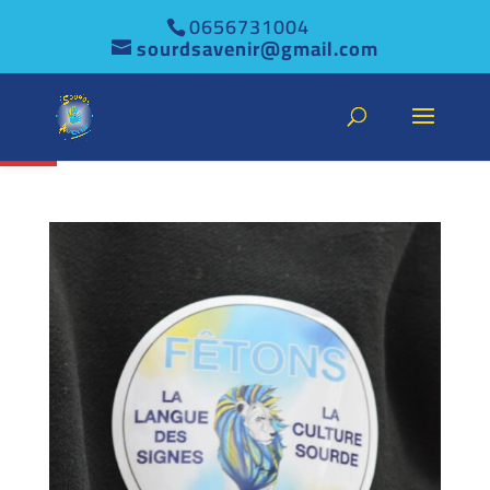
0656731004
sourdsavenir@gmail.com
Ouvrir la barre d’outils