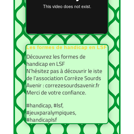
Les formes de handicap en LSF
Découvrez les formes de
handicap en LSF
N’hésitez pas à découvrir le iste
de l’association Corrèze Sourds
Avenir : correzesourdsavenir.fr
Merci de votre confiance.
#handicap, #lsf,
#jeuxparalympiques,
#handicaplsf