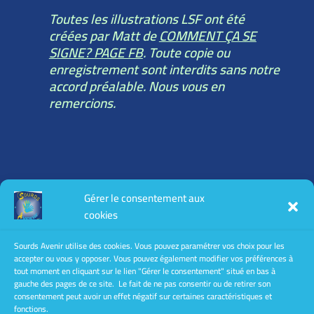
Toutes les illustrations LSF ont été
créées par Matt de
COMMENT ÇA SE
SIGNE? PAGE FB
. Toute copie ou
enregistrement sont interdits sans notre
accord préalable. Nous vous en
remercions.
Toutes les informations légales :
Gérer le consentement aux
mentions légales
cookies
conditions générales d’utilisation
conditions générales de vente
Sourds Avenir utilise des cookies. Vous pouvez paramétrer vos choix pour les
accepter ou vous y opposer. Vous pouvez également modifier vos préférences à
Politique de confidentialité
tout moment en cliquant sur le lien "Gérer le consentement" situé en bas à
gauche des pages de ce site. Le fait de ne pas consentir ou de retirer son
consentement peut avoir un effet négatif sur certaines caractéristiques et
fonctions.