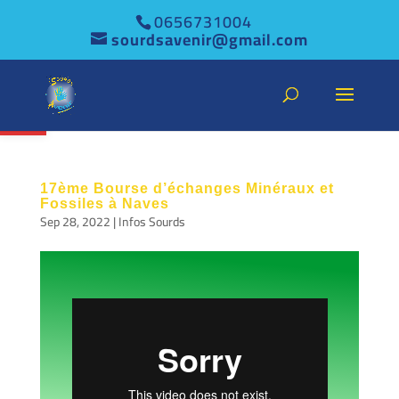
0656731004
sourdsavenir@gmail.com
Ouvrir la barre d’outils
17ème Bourse d’échanges Minéraux et
Fossiles à Naves
Sep 28, 2022
|
Infos Sourds