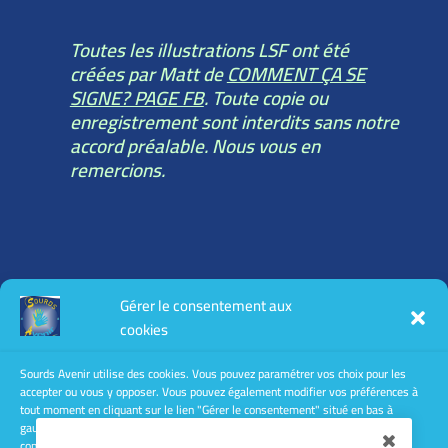
Toutes les illustrations LSF ont été
créées par Matt de
COMMENT ÇA SE
SIGNE? PAGE FB
. Toute copie ou
enregistrement sont interdits sans notre
accord préalable. Nous vous en
remercions.
Toutes les informations légales :
Gérer le consentement aux
mentions légales
cookies
conditions générales d’utilisation
conditions générales de vente
Sourds Avenir utilise des cookies. Vous pouvez paramétrer vos choix pour les
accepter ou vous y opposer. Vous pouvez également modifier vos préférences à
Politique de confidentialité
tout moment en cliquant sur le lien "Gérer le consentement" situé en bas à
gauche des pages de ce site. Le fait de ne pas consentir ou de retirer son
consentement peut avoir un effet négatif sur certaines caractéristiques et