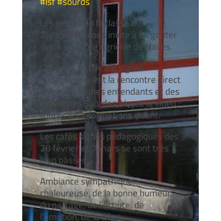
#lsf
;
#sourds
Les jeunes de la classe de
2ndeSAPAT vous invite à un goûter
signe au Lycée Agricole de Naves.
L’objectif de ce café signes
pédagogique est la rencontre direct
entre ces jeunes entendants et des
personnes Sourdes. Voyez la vidéo,
toutes les informations y sont.
Les cafés signes pédagogiques des
28 février et 7 mars se sont très
bien passés.
Ambiance sympathique,
chaleureuse, de la bonne humeur,
du partage, de l’écoute, de
l’émotion, de la gêne…