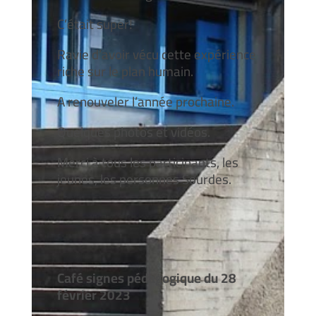
C’était super!
Ravie d’avoir vécu cette expérience
riche sur le plan humain.
A renouveler l’année prochaine.
Quelques photos et vidéos.
Merci à tous les participants, les
jeunes, les personnes Sourdes.
Café signes pédagogique du 28
février 2023