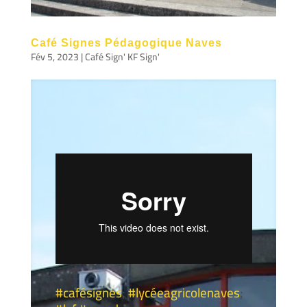
Café Signes Pédagogique Naves
Fév 5, 2023
|
Café Sign' KF Sign'
#cafésignes
;
#lycéeagricolenaves
;