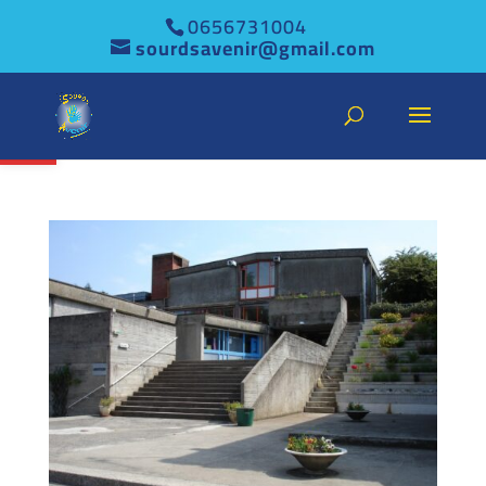
0656731004
sourdsavenir@gmail.com
Ouvrir la barre d’outils