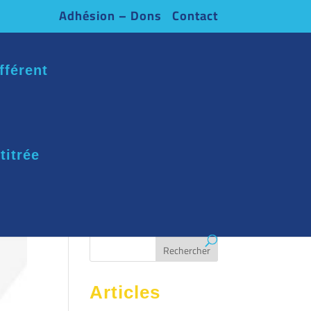
Adhésion – Dons
Contact
fférent
titrée
Articles