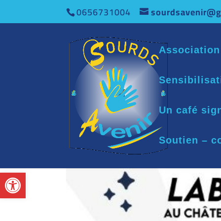
0656731004
sourdsavenir@g
Association
Sensibilisa
Un café sig
Soutien – c
Ouvrir la barre d’outils