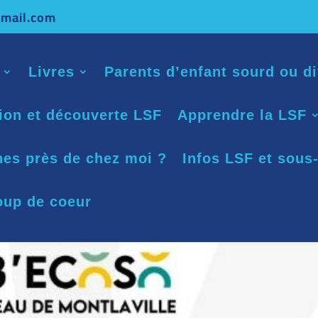
mail.com
Livres
Parents d’enfant sourd ou di
tion et découverte LSF
Apprendre la LSF
nes près de chez moi ?
Infos LSF et sous-
oup de coeur