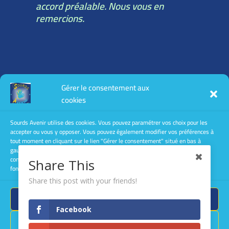
accord préalable. Nous vous en
remercions.
Toutes les informations légales :
Gérer le consentement aux
mentions légales
cookies
conditions générales d’utilisation
conditions générales de vente
Sourds Avenir utilise des cookies. Vous pouvez paramétrer vos choix pour les
accepter ou vous y opposer. Vous pouvez également modifier vos préférences à
Politique de confidentialité
tout moment en cliquant sur le lien "Gérer le consentement" situé en bas à
gauche des pages de ce site. Le fait de ne pas consentir ou de retirer son
consentement peut avoir un effet négatif sur certaines caractéristiques et
Share This
fonctions.
Share this post with your friends!
Accepter
Facebook
Le site a été créé et est géré par
Christine
Refuser