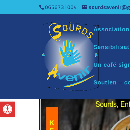
0656731004
sourdsavenir@g
Association
Sensibilisa
Un café sig
Soutien – c
Ouvrir la barre d’outils