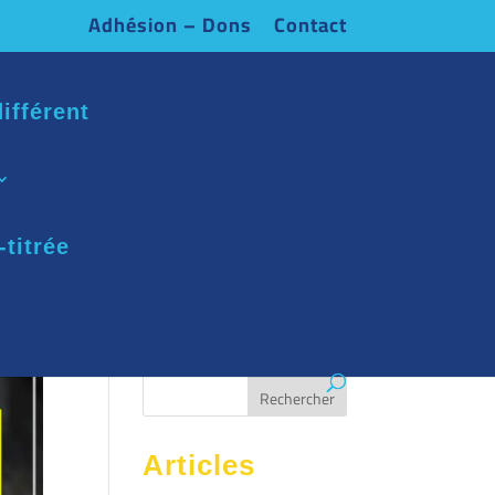
Adhésion – Dons
Contact
ifférent
-titrée
Articles