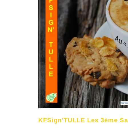
KFSign’TULLE Les 3ème Sa