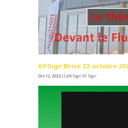
KFSign’Brive 22 octobre 20
Oct 12, 2022
|
Café Sign' KF Sign'