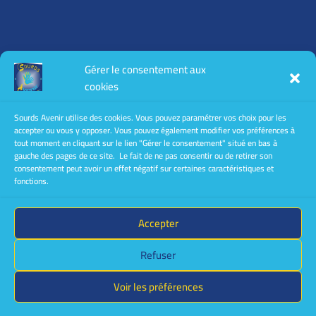
Toutes les informations légales :
Gérer le consentement aux
mentions légales
cookies
conditions générales d’utilisation
conditions générales de vente
Sourds Avenir utilise des cookies. Vous pouvez paramétrer vos choix pour les
accepter ou vous y opposer. Vous pouvez également modifier vos préférences à
Politique de confidentialité
tout moment en cliquant sur le lien "Gérer le consentement" situé en bas à
gauche des pages de ce site. Le fait de ne pas consentir ou de retirer son
consentement peut avoir un effet négatif sur certaines caractéristiques et
fonctions.
Accepter
Le site a été créé et est géré par
Christine
Refuser
THOMAS
webmaster de l’association avec
WordPress et le
thème DIVI
Voir les préférences