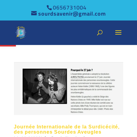
0656731004
sourdsavenir@gmail.com
Ouvrir la barre d’outils
Journée Internationale de la Surdicécité,
des personnes Sourdes Aveugles