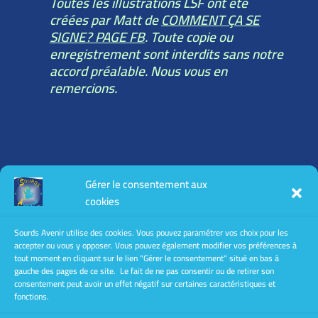
Toutes les illustrations LSF ont été
créées par Matt de
COMMENT ÇA SE
SIGNE? PAGE FB
. Toute copie ou
enregistrement sont interdits sans notre
accord préalable. Nous vous en
remercions.
Toutes les informations légales :
Gérer le consentement aux
mentions légales
cookies
conditions générales d’utilisation
conditions générales de vente
Sourds Avenir utilise des cookies. Vous pouvez paramétrer vos choix pour les
accepter ou vous y opposer. Vous pouvez également modifier vos préférences à
Politique de confidentialité
tout moment en cliquant sur le lien "Gérer le consentement" situé en bas à
gauche des pages de ce site. Le fait de ne pas consentir ou de retirer son
consentement peut avoir un effet négatif sur certaines caractéristiques et
fonctions.