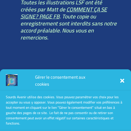
Toutes les illustrations LSF ont été
créées par Matt de
COMMENT ÇA SE
SIGNE? PAGE FB
. Toute copie ou
enregistrement sont interdits sans notre
accord préalable. Nous vous en
remercions.
Toutes les informations légales :
Gérer le consentement aux
mentions légales
cookies
conditions générales d’utilisation
conditions générales de vente
Sourds Avenir utilise des cookies. Vous pouvez paramétrer vos choix pour les
accepter ou vous y opposer. Vous pouvez également modifier vos préférences à
Politique de confidentialité
tout moment en cliquant sur le lien "Gérer le consentement" situé en bas à
gauche des pages de ce site. Le fait de ne pas consentir ou de retirer son
consentement peut avoir un effet négatif sur certaines caractéristiques et
fonctions.