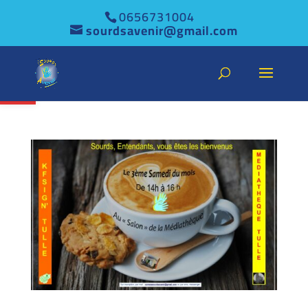
0656731004
sourdsavenir@gmail.com
Ouvrir la barre d’outils