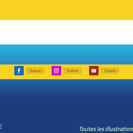
be et abonnez vous pour être informé.
Suivre
Suivre
Suivre
E
Toutes les illustratio