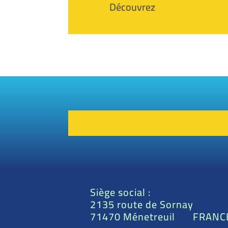
Découvrez
la chaîne you tu
Siège social :
2135 route de Sornay
71470 Ménetreuil FRANC