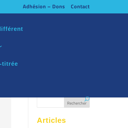
Adhésion – Dons
Contact
ifférent
-titrée
Articles