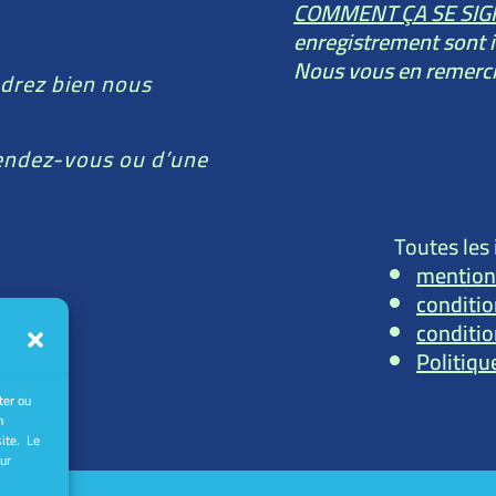
COMMENT ÇA SE SIG
enregistrement sont i
Nous vous en remerc
drez bien nous
rendez-vous ou d’une
Toutes les 
mention
conditio
conditio
Politiqu
ter ou
n
site. Le
sur