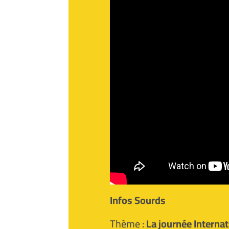
Infos Sourds
Thème :
La journée Internat