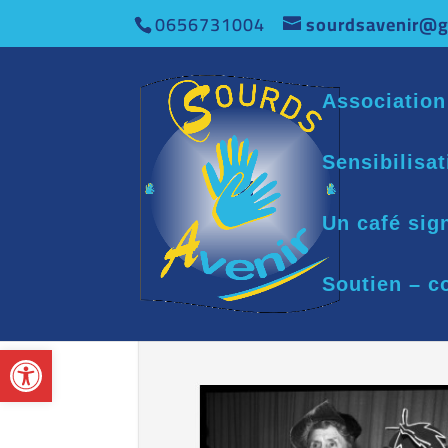
0656731004
sourdsavenir@g
Association
Sensibilisa
Un café sig
Soutien – c
Ouvrir la barre d’outils