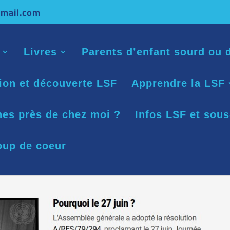
mail.com
Livres
Parents d’enfant sourd ou d
tion et découverte LSF
Apprendre la LSF
nes près de chez moi ?
Infos LSF et sous
oup de coeur