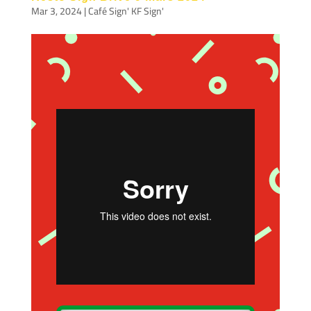
Mar 3, 2024
|
Café Sign' KF Sign'