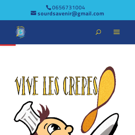
0656731004
sourdsavenir@gmail.com
Ouvrir la barre d’outils