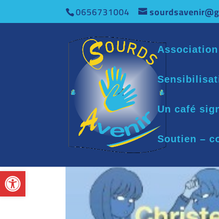
0656731004
sourdsavenir@g
Association
Sensibilisa
Un café sig
Soutien – c
Ouvrir la barre d’outils