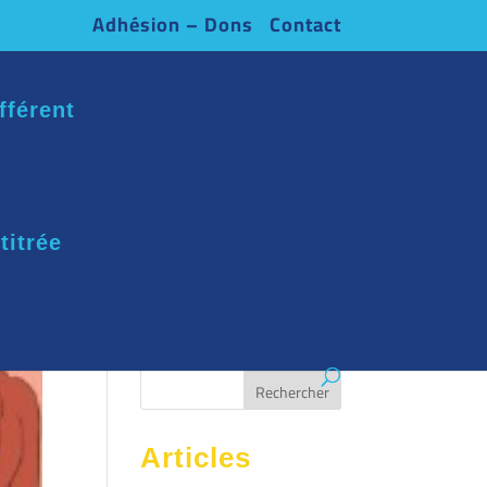
Adhésion – Dons
Contact
fférent
titrée
Articles