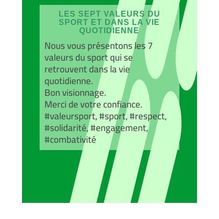
LES SEPT VALEURS DU
SPORT ET DANS LA VIE
QUOTIDIENNE
Nous vous présentons les 7
valeurs du sport qui se
retrouvent dans la vie
quotidienne.
Bon visionnage.
Merci de votre confiance.
#valeursport, #sport, #respect,
#solidarité, #engagement,
#combativité