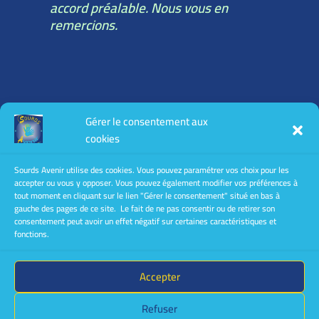
accord préalable. Nous vous en
remercions.
Toutes les informations légales :
Gérer le consentement aux
mentions légales
cookies
conditions générales d’utilisation
conditions générales de vente
Sourds Avenir utilise des cookies. Vous pouvez paramétrer vos choix pour les
accepter ou vous y opposer. Vous pouvez également modifier vos préférences à
Politique de confidentialité
tout moment en cliquant sur le lien "Gérer le consentement" situé en bas à
gauche des pages de ce site. Le fait de ne pas consentir ou de retirer son
consentement peut avoir un effet négatif sur certaines caractéristiques et
fonctions.
Accepter
Le site a été créé et est géré par
Christine
Refuser