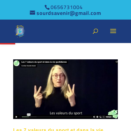
0656731004
sourdsavenir@gmail.com
Ouvrir la barre d’outils
Les 7 valeurs du sport et dans la vie