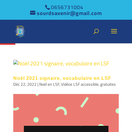
0656731004
sourdsavenir@gmail.com
Ouvrir la barre d’outils
Noël 2021 signaire, vocabulaire en LSF
Déc 22, 2022
|
Noël en LSF
,
Vidéos LSF accessible, gratuites