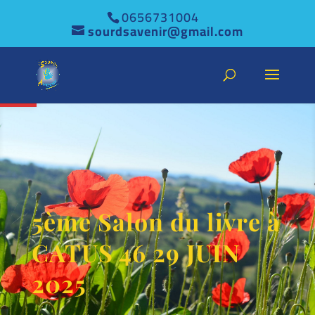
0656731004
sourdsavenir@gmail.com
Ouvrir la barre d’outils
5ème Salon du livre à
CATUS 46 29 JUIN
2025