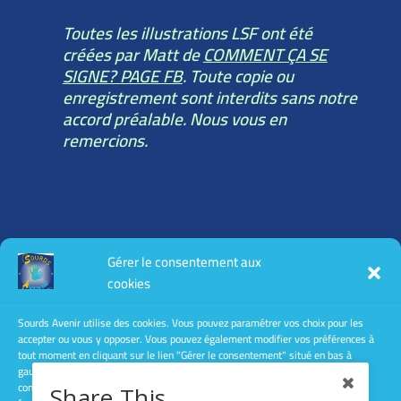
Toutes les illustrations LSF ont été
créées par Matt de
COMMENT ÇA SE
SIGNE? PAGE FB
. Toute copie ou
enregistrement sont interdits sans notre
accord préalable. Nous vous en
remercions.
Toutes les informations légales :
Gérer le consentement aux
mentions légales
cookies
conditions générales d’utilisation
conditions générales de vente
Sourds Avenir utilise des cookies. Vous pouvez paramétrer vos choix pour les
accepter ou vous y opposer. Vous pouvez également modifier vos préférences à
Politique de confidentialité
tout moment en cliquant sur le lien "Gérer le consentement" situé en bas à
gauche des pages de ce site. Le fait de ne pas consentir ou de retirer son
consentement peut avoir un effet négatif sur certaines caractéristiques et
Share This