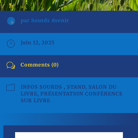
par
Sourds Avenir
}
Juin 12, 2025
w
Comments (0)
m
INFOS SOURDS
,
STAND, SALON DU
LIVRE, PRÉSENTATION CONFÉRENCE
SUR LIVRE