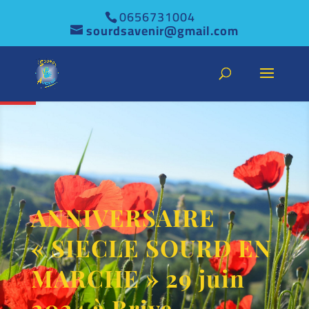
0656731004
sourdsavenir@gmail.com
Ouvrir la barre d’outils
ANNIVERSAIRE
« SIECLE SOURD EN
MARCHE » 29 juin
2024 à Brive