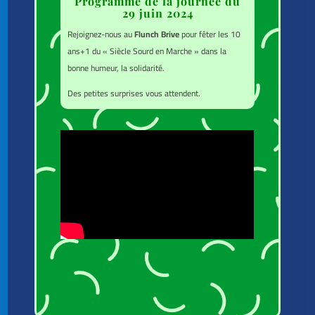
Programme de la journée du
29 juin 2024
Rejoignez-nous au
Flunch Brive
pour fêter les 10
ans+1 du « Siècle Sourd en Marche » dans la
bonne humeur, la solidarité.
Des petites surprises vous attendent.