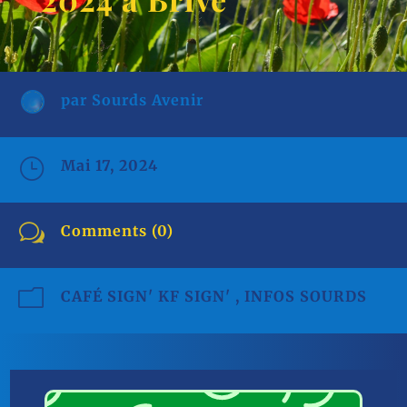
par
Sourds Avenir
}
Mai 17, 2024
w
Comments (0)
m
CAFÉ SIGN' KF SIGN'
,
INFOS SOURDS