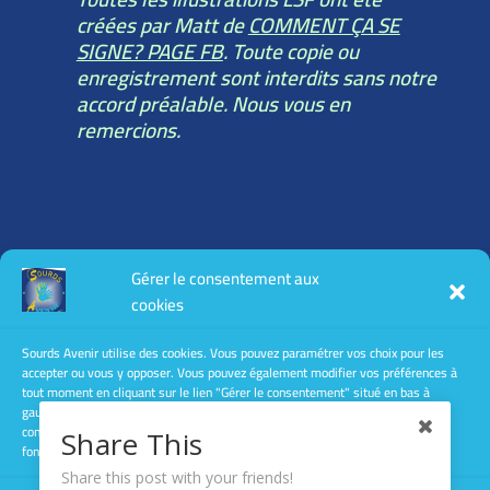
créées par Matt de
COMMENT ÇA SE
SIGNE? PAGE FB
. Toute copie ou
enregistrement sont interdits sans notre
accord préalable. Nous vous en
remercions.
Toutes les informations légales :
Gérer le consentement aux
mentions légales
cookies
conditions générales d’utilisation
conditions générales de vente
Sourds Avenir utilise des cookies. Vous pouvez paramétrer vos choix pour les
accepter ou vous y opposer. Vous pouvez également modifier vos préférences à
Politique de confidentialité
tout moment en cliquant sur le lien "Gérer le consentement" situé en bas à
gauche des pages de ce site. Le fait de ne pas consentir ou de retirer son
consentement peut avoir un effet négatif sur certaines caractéristiques et
Share This
fonctions.
Share this post with your friends!