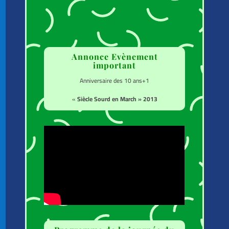
Annonce Evènement
important
Anniversaire des 10 ans+1
«
Siècle Sourd en March » 2013