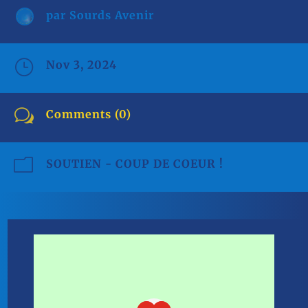
par
Sourds Avenir
}
Nov 3, 2024
w
Comments (0)
m
SOUTIEN - COUP DE COEUR !