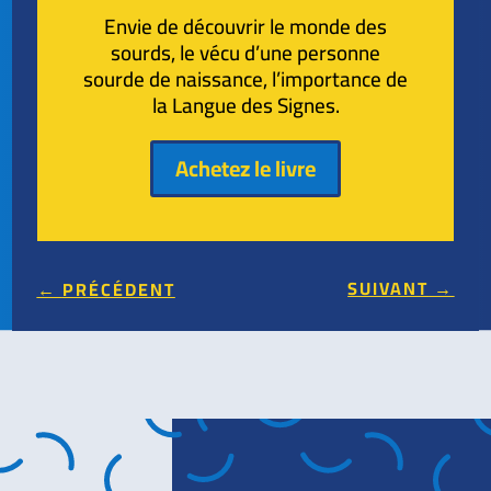
Envie de découvrir le monde des
sourds, le vécu d’une personne
sourde de naissance, l’importance de
la Langue des Signes.
Achetez le livre
SUIVANT
→
←
PRÉCÉDENT