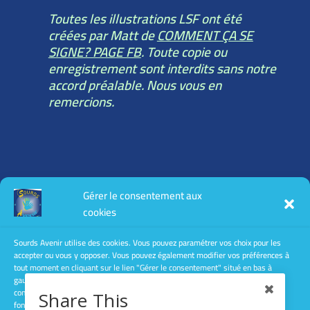
Toutes les illustrations LSF ont été
créées par Matt de
COMMENT ÇA SE
SIGNE? PAGE FB
. Toute copie ou
enregistrement sont interdits sans notre
accord préalable. Nous vous en
remercions.
Toutes les informations légales :
Gérer le consentement aux
mentions légales
cookies
conditions générales d’utilisation
conditions générales de vente
Sourds Avenir utilise des cookies. Vous pouvez paramétrer vos choix pour les
accepter ou vous y opposer. Vous pouvez également modifier vos préférences à
Politique de confidentialité
tout moment en cliquant sur le lien "Gérer le consentement" situé en bas à
gauche des pages de ce site. Le fait de ne pas consentir ou de retirer son
consentement peut avoir un effet négatif sur certaines caractéristiques et
Share This
fonctions.