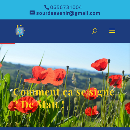
0656731004
sourdsavenir@gmail.com
Ouvrir la barre d’outils
Comment ça se signe
? De Matt !