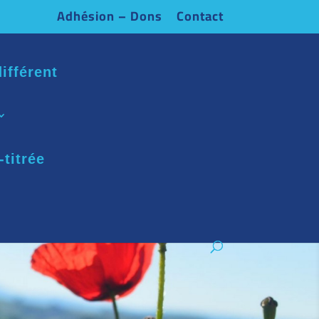
Adhésion – Dons
Contact
ifférent
-titrée