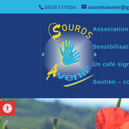
0656731004
sourdsavenir@g
Association
Sensibilisa
Un café sig
Soutien – c
Ouvrir la barre d’outils