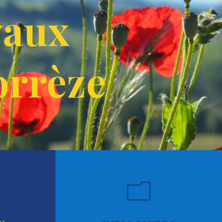
vaux
orrèze
m