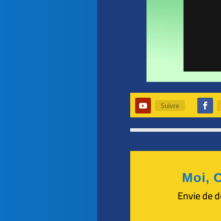
Suivre
Moi, C
Envie de d