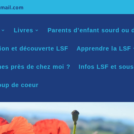
mail.com
Livres
Parents d’enfant sourd ou d
tion et découverte LSF
Apprendre la LSF
nes près de chez moi ?
Infos LSF et sous
oup de coeur