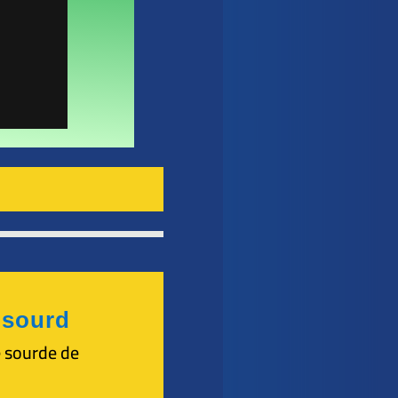
t sourd
e sourde de