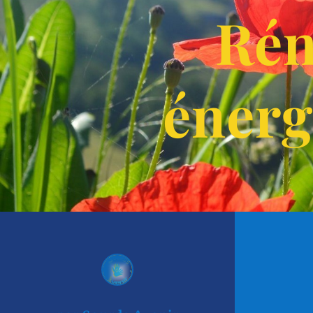
Rén
énerg