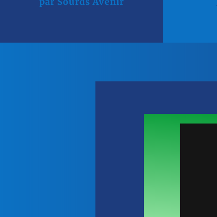
par
Sourds Avenir