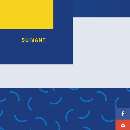
SUIVANT
→