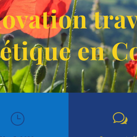
ovation tra
étique en C
}
w